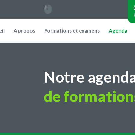
Rechercher
il
A propos
Formations et examens
Agenda
vigation
incipale
ain
Notre agend
vigation)
de formation