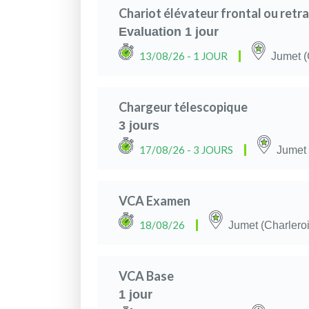
Chariot élévateur frontal ou retr
Evaluation 1 jour
13/08/26
- 1 JOUR
Jumet (
Chargeur télescopique
3 jours
17/08/26
- 3 JOURS
Jumet 
VCA Examen
18/08/26
Jumet (Charleroi
VCA Base
1 jour