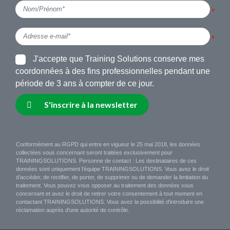
J'accepte que Training Solutions conserve mes
coordonnées à des fins professionnelles pendant une
période de 3 ans à compter de ce jour.
S'inscrire à la newsletter
Conformément au RGPD qui entre en vigueur le 25 mai 2018, les données
collectées vous concernant seront traitées exclusivement pour
TRAININGSOLUTIONS. Personne de contact : Les destinataires de ces
données sont uniquement l'équipe TRAININGSOLUTIONS. Vous avez le droit
d'accéder, de rectifier, de porter, de supprimer ou de demander la limitation du
traitement. Vous pouvez vous opposer au traitement des données vous
concernant et avez le droit de retirer votre consentement à tout moment en
contactant TRAININGSOLUTIONS. Vous avez la possibilité d'introduire une
réclamation auprès d'une autorité de contrôle.