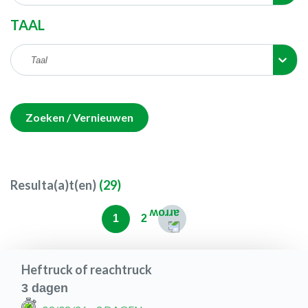
TAAL
Taal
Zoeken / Vernieuwen
Resulta(a)t(en)
(
29
)
1
2
Heftruck of reachtruck
3 dagen