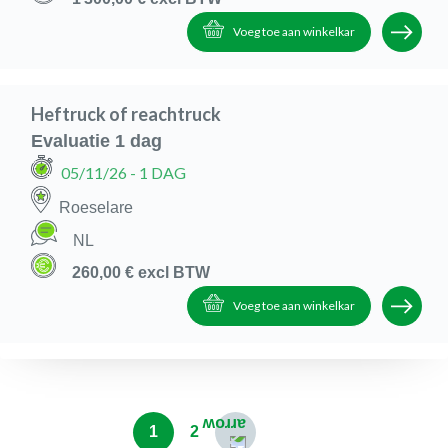
Voeg toe aan winkelkar
Heftruck of reachtruck
Evaluatie 1 dag
05/11/26
- 1 DAG
Roeselare
NL
260,00 €
excl BTW
Voeg toe aan winkelkar
1
2