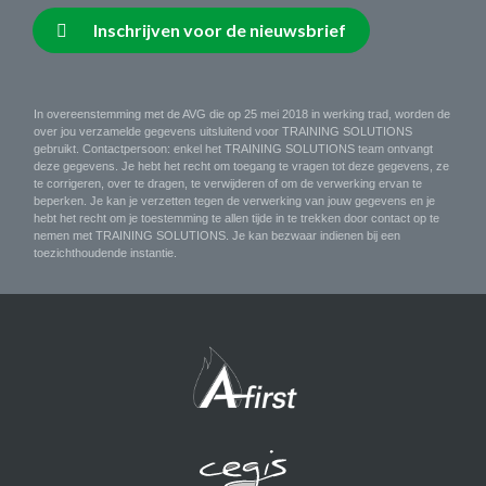
Inschrijven voor de nieuwsbrief
In overeenstemming met de AVG die op 25 mei 2018 in werking trad, worden de
over jou verzamelde gegevens uitsluitend voor TRAINING SOLUTIONS
gebruikt. Contactpersoon: enkel het TRAINING SOLUTIONS team ontvangt
deze gegevens. Je hebt het recht om toegang te vragen tot deze gegevens, ze
te corrigeren, over te dragen, te verwijderen of om de verwerking ervan te
beperken. Je kan je verzetten tegen de verwerking van jouw gegevens en je
hebt het recht om je toestemming te allen tijde in te trekken door contact op te
nemen met TRAINING SOLUTIONS. Je kan bezwaar indienen bij een
toezichthoudende instantie.