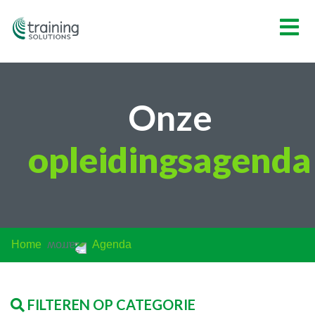
Overslaan
en
naar
de
inhoud
gaan
Onze
opleidingsagenda
Home
agenda
FILTEREN OP CATEGORIE