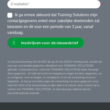
Ik ga ermee akkoord dat Training Solutions mijn
contactgegevens enkel voor zakelijke doeleinden zal
bewaren en dit voor een periode van 3 jaar, vanaf
vandaag.
Inschrijven voor de nieuwsbrief
In overeenstemming met de AVG die op 25 mei 2018 in werking trad, worden de
over jou verzamelde gegevens uitsluitend voor TRAINING SOLUTIONS
gebruikt. Contactpersoon: enkel het TRAINING SOLUTIONS team ontvangt
deze gegevens. Je hebt het recht om toegang te vragen tot deze gegevens, ze
te corrigeren, over te dragen, te verwijderen of om de verwerking ervan te
beperken. Je kan je verzetten tegen de verwerking van jouw gegevens en je
hebt het recht om je toestemming te allen tijde in te trekken door contact op te
nemen met TRAINING SOLUTIONS. Je kan bezwaar indienen bij een
toezichthoudende instantie.