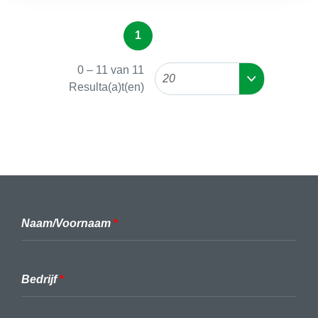
1
0
–
11
van
11
20
Resulta(a)t(en)
Naam/Voornaam
Bedrijf